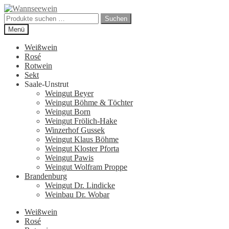
Zur
Zum
Navigation
Inhalt
Suchen
Suchen
springen
springen
nach:
Menü
Weißwein
Rosé
Rotwein
Sekt
Saale-Unstrut
Weingut Beyer
Weingut Böhme & Töchter
Weingut Born
Weingut Frölich-Hake
Winzerhof Gussek
Weingut Klaus Böhme
Weingut Kloster Pforta
Weingut Pawis
Weingut Wolfram Proppe
Brandenburg
Weingut Dr. Lindicke
Weinbau Dr. Wobar
Weißwein
Rosé