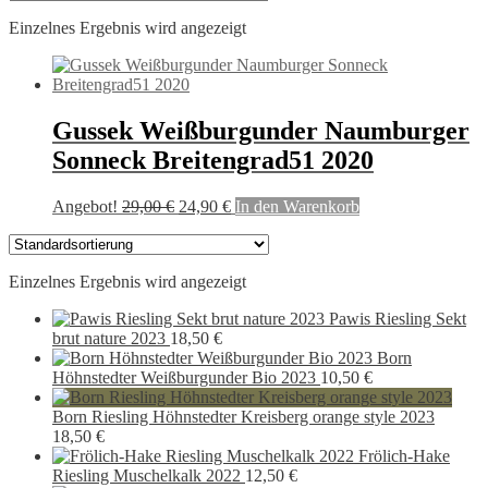
Einzelnes Ergebnis wird angezeigt
Gussek Weißburgunder Naumburger
Sonneck Breitengrad51 2020
Ursprünglicher
Aktueller
Angebot!
29,00
€
24,90
€
In den Warenkorb
Preis
Preis
war:
ist:
29,00 €
24,90 €.
Einzelnes Ergebnis wird angezeigt
Pawis Riesling Sekt
brut nature 2023
18,50
€
Born
Höhnstedter Weißburgunder Bio 2023
10,50
€
Born Riesling Höhnstedter Kreisberg orange style 2023
18,50
€
Frölich-Hake
Riesling Muschelkalk 2022
12,50
€