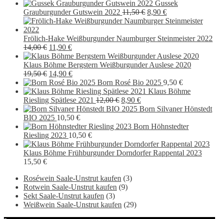
Gussek
Ursprünglicher
Aktueller
Grauburgunder Gutswein 2022
11,50
€
8,90
€
Preis
Preis
war:
ist:
11,50 €
8,90 €.
Frölich-Hake Weißburgunder Naumburger Steinmeister 2022
Ursprünglicher
Aktueller
14,00
€
11,90
€
Preis
Preis
war:
ist:
Klaus Böhme Bergstern Weißburgunder Auslese 2020
14,00 €
Ursprünglicher
11,90 €.
Aktueller
19,50
€
14,90
€
Preis
Preis
Born Rosé Bio 2025
9,50
€
war:
ist:
Klaus Böhme
19,50 €
14,90 €.
Ursprünglicher
Aktueller
Riesling Spätlese 2021
12,00
€
8,90
€
Preis
Preis
Born Silvaner Hönstedt
war:
ist:
BIO 2025
10,50
€
12,00 €
8,90 €.
Born Höhnstedter
Riesling 2023
10,50
€
Klaus Böhme Frühburgunder Dorndorfer Rappental 2023
15,50
€
Roséwein Saale-Unstrut kaufen
(3)
Rotwein Saale-Unstrut kaufen
(9)
Sekt Saale-Unstrut kaufen
(3)
Weißwein Saale-Unstrut kaufen
(29)