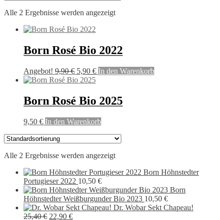
Alle 2 Ergebnisse werden angezeigt
Born Rosé Bio 2022
Ursprünglicher
Aktueller
Angebot!
9,90
€
5,90
€
In den Warenkorb
Preis
Preis
war:
ist:
9,90 €
5,90 €.
Born Rosé Bio 2025
9,50
€
In den Warenkorb
Alle 2 Ergebnisse werden angezeigt
Born Höhnstedter
Portugieser 2022
10,50
€
Born
Höhnstedter Weißburgunder Bio 2023
10,50
€
Dr. Wobar Sekt Chapeau!
Ursprünglicher
Aktueller
25,40
€
22,90
€