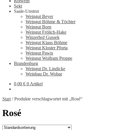
Rotwein
Sekt
Saale-Unstrut
Weingut Beyer
Weingut Böhme & Töchter
Weingut Born
Weingut Frölich-Hake
Winzerhof Gussek
Weingut Klaus Böhme
Weingut Kloster Pforta
Weingut Pawis
Weingut Wolfram Proppe
Brandenburg
Weingut Dr. Lindicke
Weinbau Dr. Wobar
0,00
€
0 Artikel
Start
/
Produkte verschlagwortet mit „Rosé“
Rosé