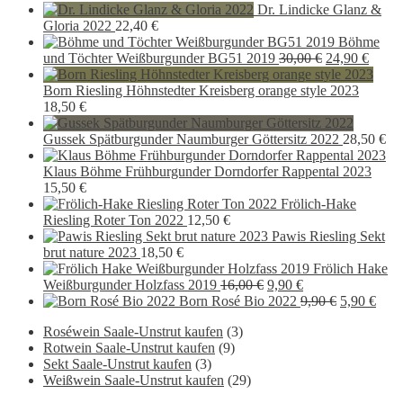
Preis
Preis
Dr. Lindicke Glanz &
war:
ist:
Gloria 2022
22,40
€
25,40 €
22,90 €.
Böhme
Ursprünglich
Aktue
und Töchter Weißburgunder BG51 2019
30,00
€
24,90
€
Preis
Preis
war:
ist:
Born Riesling Höhnstedter Kreisberg orange style 2023
30,00 €
24,90 
18,50
€
Gussek Spätburgunder Naumburger Göttersitz 2022
28,50
€
Klaus Böhme Frühburgunder Dorndorfer Rappental 2023
15,50
€
Frölich-Hake
Riesling Roter Ton 2022
12,50
€
Pawis Riesling Sekt
brut nature 2023
18,50
€
Frölich Hake
Ursprünglicher
Aktueller
Weißburgunder Holzfass 2019
16,00
€
9,90
€
Preis
Preis
Ursprüngli
Aktu
Born Rosé Bio 2022
9,90
€
5,90
€
war:
ist:
Preis
Preis
Roséwein Saale-Unstrut kaufen
(3)
16,00 €
9,90 €.
war:
ist:
Rotwein Saale-Unstrut kaufen
(9)
9,90 €
5,90
Sekt Saale-Unstrut kaufen
(3)
Weißwein Saale-Unstrut kaufen
(29)