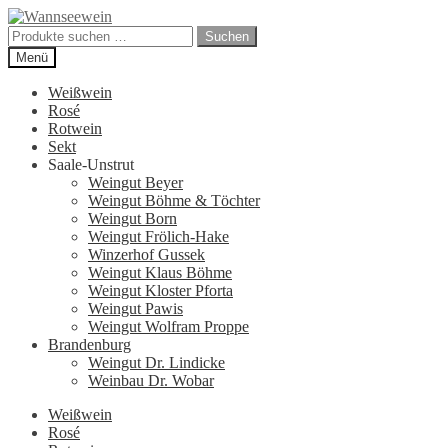
Zur
Zum
Navigation
Inhalt
Suchen
Suchen
springen
springen
nach:
Menü
Weißwein
Rosé
Rotwein
Sekt
Saale-Unstrut
Weingut Beyer
Weingut Böhme & Töchter
Weingut Born
Weingut Frölich-Hake
Winzerhof Gussek
Weingut Klaus Böhme
Weingut Kloster Pforta
Weingut Pawis
Weingut Wolfram Proppe
Brandenburg
Weingut Dr. Lindicke
Weinbau Dr. Wobar
Weißwein
Rosé