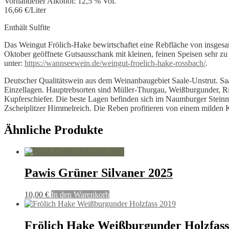
Vorhandener Alkohol: 12,5 % Vol.
16,66 €/Liter
Enthält Sulfite
Das Weingut Frölich-Hake bewirtschaftet eine Rebfläche von insgesa
Oktober geöffnete Gutsausschank mit kleinen, feinen Speisen sehr zu
unter:
https://wannseewein.de/weingut-froelich-hake-rossbach/
.
Deutscher Qualitätswein aus dem Weinanbaugebiet Saale-Unstrut. Saal
Einzellagen. Hauptrebsorten sind Müller-Thurgau, Weißburgunder, R
Kupferschiefer. Die beste Lagen befinden sich im Naumburger Stein
Zscheiplitzer Himmelreich. Die Reben profitieren von einem milden Kl
Ähnliche Produkte
Pawis Grüner Silvaner 2025
10,00
€
In den Warenkorb
Frölich Hake Weißburgunder Holzfass