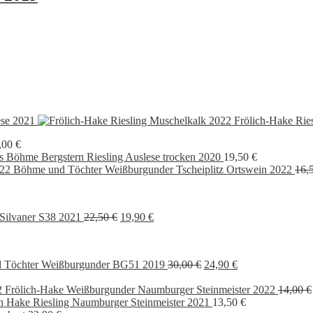
ese 2021
Frölich-Hake Rie
,00
€
s Böhme Bergstern Riesling Auslese trocken 2020
19,50
€
Böhme und Töchter Weißburgunder Tscheiplitz Ortswein 2022
16,
Ursprünglicher
Aktueller
Silvaner S38 2021
22,50
€
19,90
€
Preis
Preis
war:
ist:
22,50 €
19,90 €.
Ursprünglicher
Aktueller
 Töchter Weißburgunder BG51 2019
30,00
€
24,90
€
cher
eller
Preis
Preis
war:
ist:
Frölich-Hake Weißburgunder Naumburger Steinmeister 2022
14,00
€
30,00 €
24,90 €.
ch Hake Riesling Naumburger Steinmeister 2021
13,50
€