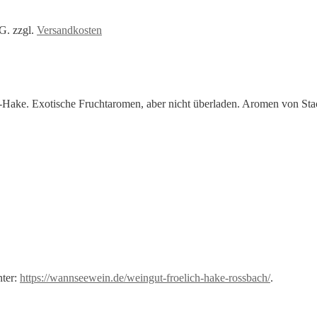
tG.
zzgl.
Versandkosten
-Hake. Exotische Fruchtaromen, aber nicht überladen. Aromen von Stac
nter:
https://wannseewein.de/weingut-froelich-hake-rossbach/
.