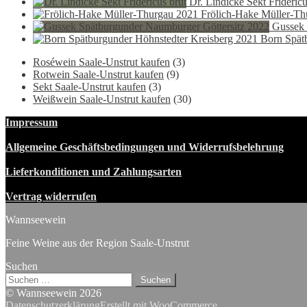
9,90 €
5,90
Dr. Lindicke Sekt Fridericu
Frölich-Hake Müller-Th
Gussek 
Born Spät
Roséwein Saale-Unstrut kaufen
(3)
Rotwein Saale-Unstrut kaufen
(9)
Sekt Saale-Unstrut kaufen
(3)
Weißwein Saale-Unstrut kaufen
(30)
Impressum
Allgemeine Geschäftsbedingungen und Widerrufsbelehrung
Lieferkonditionen und Zahlungsarten
Vertrag widerrufen
Wannseewein
Feine Weine aus der Region Saale-Unstrut
Suchen
Suchen
nach:
© Wannseewein 2026
Datenschutzerklärung
Erstellt mit WooCommerce
.