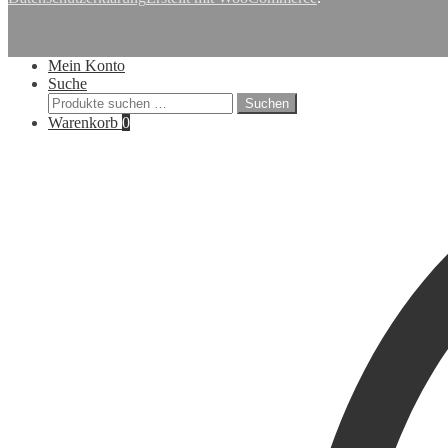
Mein Konto
Suche
Suchen
Suchen
nach:
Warenkorb
0