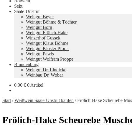
Rotwein
Sekt
Saale-Unstrut
Weingut Beyer
Weingut Böhme & Töchter
Weingut Born
Weingut Frölich-Hake
Winzerhof Gussek
Weingut Klaus Böhme
Weingut Kloster Pforta
Weingut Pawis
Weingut Wolfram Proppe
Brandenburg
Weingut Dr. Lindicke
Weinbau Dr. Wobar
0,00
€
0 Artikel
Start
/
Weißwein Saale-Unstrut kaufen
/
Frölich-Hake Scheurebe Mus
Frölich-Hake Scheurebe Musche