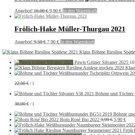
Ursprünglicher
Aktueller
Angebot!
16,00
€
9,90
€
In den Warenkorb
Preis
Preis
war:
ist:
16,00 €
9,90 €.
Frölich-Hake Müller-Thurgau 2021
Ursprünglicher
Aktueller
Angebot!
9,50
€
7,90
€
In den Warenkorb
Preis
Preis
Klaus Böhme Riesling Spätl
war:
ist:
9,50 €
7,90 €.
Pawis Grüner Silvaner 2025
10
Klau
22,00
€
/
l
Böhme und Töchter 
30,00
€
/
l
Böhme und
Ursprüngli
Aktu
Born Rosé Bio 2022
9,90
€
5,90
€
Preis
Preis
war:
ist:
Fröli