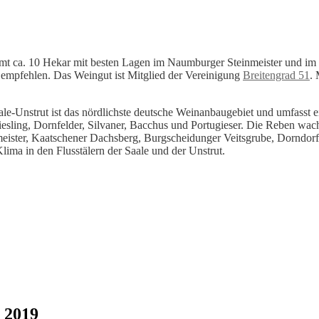
mt ca. 10 Hekar mit besten Lagen im Naumburger Steinmeister und im 
 empfehlen. Das Weingut ist Mitglied der Vereinigung
Breitengrad 51
.
e-Unstrut ist das nördlichste deutsche Weinanbaugebiet und umfasst e
iesling, Dornfelder, Silvaner, Bacchus und Portugieser. Die Reben w
meister, Kaatschener Dachsberg, Burgscheidunger Veitsgrube, Dorndor
ima in den Flusstälern der Saale und der Unstrut.
 2019