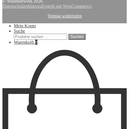
© Wannseewein 2026
Datenschutzerklärung
Erstellt mit WooCommerce
.
Vertrag widerrufen
Mein Konto
Suche
Suchen
Suchen
nach:
Warenkorb
0