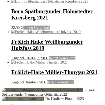
Born Spätburgunder Höhnstedter
Kreisberg 2021
32,50
€
In den Warenkorb
Frölich Hake Weißburgunder
Holzfass 2019
Ursprünglicher
Aktueller
Angebot!
16,00
€
9,90
€
In den Warenkorb
Preis
Preis
war:
ist:
16,00 €
9,90 €.
Frölich-Hake Müller-Thurgau 2021
Ursprünglicher
Aktueller
Angebot!
9,50
€
7,90
€
In den Warenkorb
Preis
Preis
Gussek
war:
ist:
Spätburgunder Naumburger Göttersitz 2022
9,50 €
7,90 €.
Dr. Lindicke Pinotin 2023