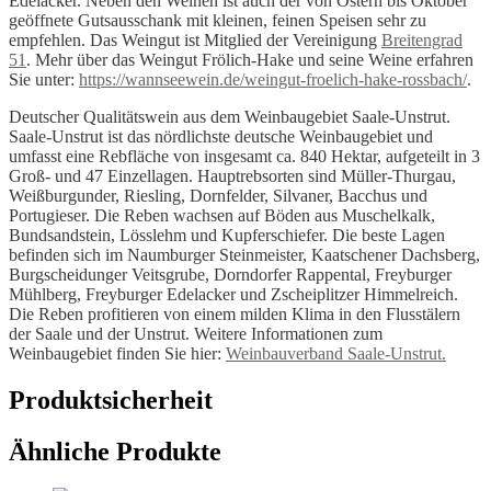
Edelacker. Neben den Weinen ist auch der von Ostern bis Oktober
geöffnete Gutsausschank mit kleinen, feinen Speisen sehr zu
empfehlen. Das Weingut ist Mitglied der Vereinigung
Breitengrad
51
. Mehr über das Weingut Frölich-Hake und seine Weine erfahren
Sie unter:
https://wannseewein.de/weingut-froelich-hake-rossbach/
.
Deutscher Qualitätswein aus dem Weinbaugebiet Saale-Unstrut.
Saale-Unstrut ist das nördlichste deutsche Weinbaugebiet und
umfasst eine Rebfläche von insgesamt ca. 840 Hektar, aufgeteilt in 3
Groß- und 47 Einzellagen. Hauptrebsorten sind Müller-Thurgau,
Weißburgunder, Riesling, Dornfelder, Silvaner, Bacchus und
Portugieser. Die Reben wachsen auf Böden aus Muschelkalk,
Bundsandstein, Lösslehm und Kupferschiefer. Die beste Lagen
befinden sich im Naumburger Steinmeister, Kaatschener Dachsberg,
Burgscheidunger Veitsgrube, Dorndorfer Rappental, Freyburger
Mühlberg, Freyburger Edelacker und Zscheiplitzer Himmelreich.
Die Reben profitieren von einem milden Klima in den Flusstälern
der Saale und der Unstrut. Weitere Informationen zum
Weinbaugebiet finden Sie hier:
Weinbauverband Saale-Unstrut.
Produktsicherheit
Ähnliche Produkte