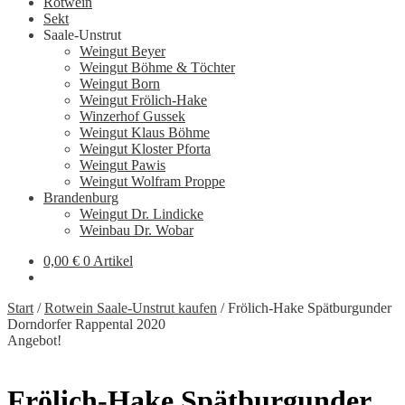
Rotwein
Sekt
Saale-Unstrut
Weingut Beyer
Weingut Böhme & Töchter
Weingut Born
Weingut Frölich-Hake
Winzerhof Gussek
Weingut Klaus Böhme
Weingut Kloster Pforta
Weingut Pawis
Weingut Wolfram Proppe
Brandenburg
Weingut Dr. Lindicke
Weinbau Dr. Wobar
0,00
€
0 Artikel
Start
/
Rotwein Saale-Unstrut kaufen
/
Frölich-Hake Spätburgunder
Dorndorfer Rappental 2020
Angebot!
Frölich-Hake Spätburgunder