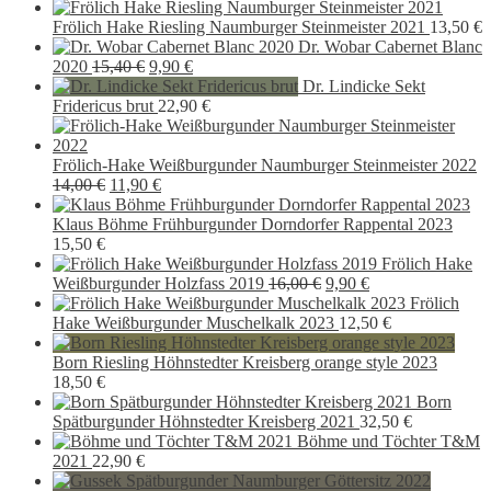
Frölich Hake Riesling Naumburger Steinmeister 2021
13,50
€
Dr. Wobar Cabernet Blanc
Ursprünglicher
Aktueller
2020
15,40
€
9,90
€
Preis
Preis
Dr. Lindicke Sekt
war:
ist:
Fridericus brut
22,90
€
15,40 €
9,90 €.
Frölich-Hake Weißburgunder Naumburger Steinmeister 2022
Ursprünglicher
Aktueller
14,00
€
11,90
€
Preis
Preis
war:
ist:
Klaus Böhme Frühburgunder Dorndorfer Rappental 2023
14,00 €
11,90 €.
15,50
€
Frölich Hake
Ursprünglicher
Aktueller
Weißburgunder Holzfass 2019
16,00
€
9,90
€
Preis
Preis
Frölich
war:
ist:
Hake Weißburgunder Muschelkalk 2023
12,50
€
16,00 €
9,90 €.
Born Riesling Höhnstedter Kreisberg orange style 2023
18,50
€
Born
Spätburgunder Höhnstedter Kreisberg 2021
32,50
€
Böhme und Töchter T&M
2021
22,90
€