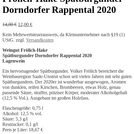
Dorndorfer Rappental 2020
Ursprünglicher
Aktueller
14,00
€
12,00
€
Preis
Preis
Kein Mehrwertsteuerausweis, da Kleinunternehmer nach §19 (1)
war:
ist:
UStG.
zzgl.
Versandkosten
14,00 €
12,00 €.
Weingut Frölich-Hake
Spätburgunder Dorndorfer Rappental 2020
Lagenwein
Ein hervorragender Spätburgunder. Volker Frölich bereichert die
Weinbauregion Saale-Unstrut schon seit vielen Jahren mit sehr guten
Spätburgundern. Der 2020er ist wunderbar ausgewogen, Aromen
von dunklen, reifen Kirschen, Brombeeren, etwas Holz, genau
passende Säure, straffer, präziser Körper, moderater Alkoholgehalt
(12,5 % Vol.). Ausgebaut im großen Holzfass.
Flaschengröße: 0,75 l
Alkohol: 12,5 % vol.
Säure: 5,3 g/l
Restzucker: 0,1 g/l
Preis je Liter: 18,67 €