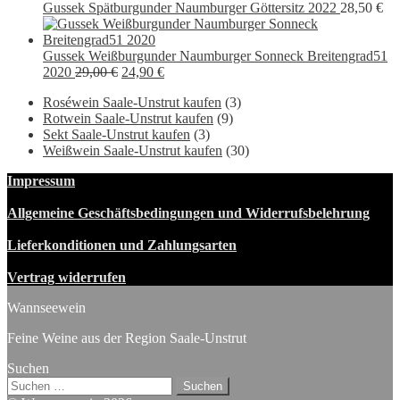
Gussek Spätburgunder Naumburger Göttersitz 2022
28,50
€
Gussek Weißburgunder Naumburger Sonneck Breitengrad51
Ursprünglicher
Aktueller
2020
29,00
€
24,90
€
Preis
Preis
Roséwein Saale-Unstrut kaufen
(3)
war:
ist:
Rotwein Saale-Unstrut kaufen
(9)
29,00 €
24,90 €.
Sekt Saale-Unstrut kaufen
(3)
Weißwein Saale-Unstrut kaufen
(30)
Impressum
Allgemeine Geschäftsbedingungen und Widerrufsbelehrung
Lieferkonditionen und Zahlungsarten
Vertrag widerrufen
Wannseewein
Feine Weine aus der Region Saale-Unstrut
Suchen
Suchen
nach: