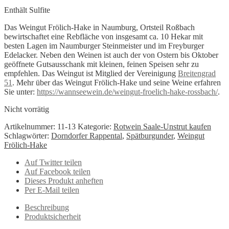
Enthält Sulfite
Das Weingut Frölich-Hake in Naumburg, Ortsteil Roßbach
bewirtschaftet eine Rebfläche von insgesamt ca. 10 Hekar mit
besten Lagen im Naumburger Steinmeister und im Freyburger
Edelacker. Neben den Weinen ist auch der von Ostern bis Oktober
geöffnete Gutsausschank mit kleinen, feinen Speisen sehr zu
empfehlen. Das Weingut ist Mitglied der Vereinigung
Breitengrad
51
. Mehr über das Weingut Frölich-Hake und seine Weine erfahren
Sie unter:
https://wannseewein.de/weingut-froelich-hake-rossbach/
.
Nicht vorrätig
Artikelnummer:
11-13
Kategorie:
Rotwein Saale-Unstrut kaufen
Schlagwörter:
Dorndorfer Rappental
,
Spätburgunder
,
Weingut
Frölich-Hake
Auf Twitter teilen
Auf Facebook teilen
Dieses Produkt anheften
Per E-Mail teilen
Beschreibung
Produktsicherheit