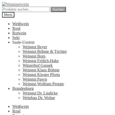
Zur
Zum
Navigation
Inhalt
Suchen
Suchen
springen
springen
nach:
Menü
Weißwein
Rosé
Rotwein
Sekt
Saale-Unstrut
Weingut Beyer
Weingut Böhme & Töchter
Weingut Born
Weingut Frölich-Hake
Winzerhof Gussek
Weingut Klaus Böhme
Weingut Kloster Pforta
Weingut Pawis
Weingut Wolfram Proppe
Brandenburg
Weingut Dr. Lindicke
Weinbau Dr. Wobar
Weißwein
Rosé