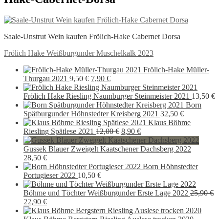
Saale-Unstrut Wein kaufen Frölich-Hake Cabernet Dorsa
Beitragsnavigation
Vorheriger
Frölich Hake Weißburgunder Muschelkalk 2023
Beitrag:
Frölich-Hake Müller-
Ursprünglicher
Aktueller
Thurgau 2021
9,50
€
7,90
€
Preis
Preis
war:
ist:
Frölich Hake Riesling Naumburger Steinmeister 2021
13,50
€
9,50 €
7,90 €.
Born
Spätburgunder Höhnstedter Kreisberg 2021
32,50
€
Klaus Böhme
Ursprünglicher
Aktueller
Riesling Spätlese 2021
12,00
€
8,90
€
Preis
Preis
war:
ist:
Gussek Blauer Zweigelt Kaatschener Dachsberg 2022
12,00 €
8,90 €.
28,50
€
Born Höhnstedter
Portugieser 2022
10,50
€
Böhme und Töchter Weißburgunder Erste Lage 2022
25,90
€
Ursprünglicher
Aktueller
22,90
€
Preis
Preis
war:
ist: