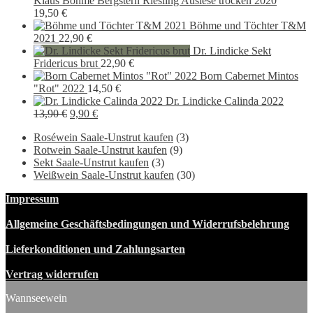
Klaus Böhme Bergstern Riesling Auslese trocken 2020
25,90 €
22,90 €.
19,50
€
Böhme und Töchter T&M
2021
22,90
€
Dr. Lindicke Sekt
Fridericus brut
22,90
€
Born Cabernet Mintos
"Rot" 2022
14,50
€
Dr. Lindicke Calinda 2022
Ursprünglicher
Aktueller
13,90
€
9,90
€
Preis
Preis
Roséwein Saale-Unstrut kaufen
(3)
war:
ist:
Rotwein Saale-Unstrut kaufen
(9)
13,90 €
9,90 €.
Sekt Saale-Unstrut kaufen
(3)
Weißwein Saale-Unstrut kaufen
(30)
Impressum
Allgemeine Geschäftsbedingungen und Widerrufsbelehrung
Lieferkonditionen und Zahlungsarten
Vertrag widerrufen
Wannseewein