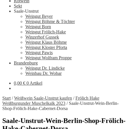
Rotwein
Sekt
Saale-Unstrut
Weingut Beyer
Weingut Böhme & Töchter
Weingut Born
Weingut Frölich-Hake
Winzerhof Gussek
Weingut Klaus Böhme
Weingut Kloster Pforta
Weingut Pawis
Weingut Wolfram Proppe
Brandenburg
Weingut Dr. Lindicke
Weinbau Dr. Wobar
0,00
€
0 Artikel
Start
/
Weißwein Saale-Unstrut kaufen
/
Frölich Hake
Weißburgunder Muschelkalk 2023
/
Saale-Unstrut-Wein-Berlin-
Shop-Frölich-Hake-Cabernet-Dorsa
Saale-Unstrut-Wein-Berlin-Shop-Frölich-
Hake-Cabernet-Dorsa