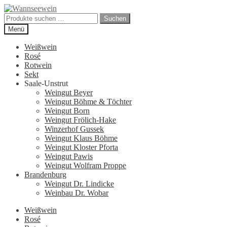
Zur
Zum
Navigation
Inhalt
Suchen
Suchen
springen
springen
nach:
Menü
Weißwein
Rosé
Rotwein
Sekt
Saale-Unstrut
Weingut Beyer
Weingut Böhme & Töchter
Weingut Born
Weingut Frölich-Hake
Winzerhof Gussek
Weingut Klaus Böhme
Weingut Kloster Pforta
Weingut Pawis
Weingut Wolfram Proppe
Brandenburg
Weingut Dr. Lindicke
Weinbau Dr. Wobar
Weißwein
Rosé