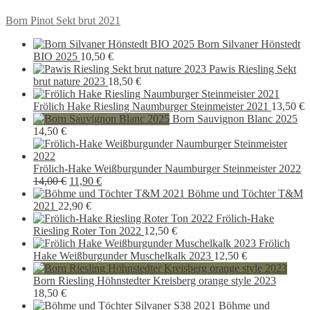
Beitragsnavigation
Vorheriger
Born Pinot Sekt brut 2021
Beitrag:
Born Silvaner Hönstedt
BIO 2025
10,50
€
Pawis Riesling Sekt
brut nature 2023
18,50
€
Frölich Hake Riesling Naumburger Steinmeister 2021
13,50
€
Born Sauvignon Blanc 2025
14,50
€
Frölich-Hake Weißburgunder Naumburger Steinmeister 2022
Ursprünglicher
Aktueller
14,00
€
11,90
€
Preis
Preis
Böhme und Töchter T&M
war:
ist:
2021
22,90
€
14,00 €
11,90 €.
Frölich-Hake
Riesling Roter Ton 2022
12,50
€
Frölich
Hake Weißburgunder Muschelkalk 2023
12,50
€
Born Riesling Höhnstedter Kreisberg orange style 2023
18,50
€
Böhme und