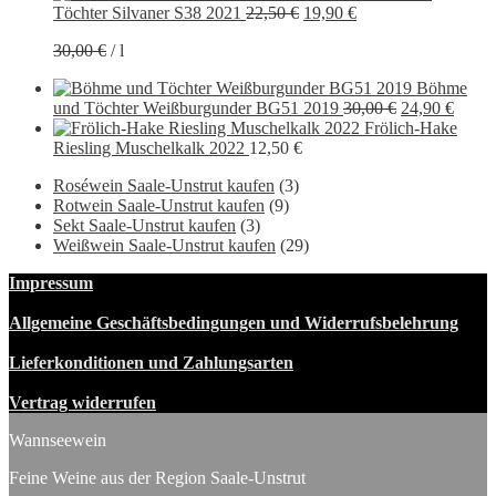
Ursprünglicher
Aktueller
Töchter Silvaner S38 2021
22,50
€
19,90
€
Preis
Preis
30,00
€
/
l
war:
ist:
22,50 €
19,90 €.
Böhme
Ursprünglich
Aktue
und Töchter Weißburgunder BG51 2019
30,00
€
24,90
€
Preis
Preis
Frölich-Hake
war:
ist:
Riesling Muschelkalk 2022
12,50
€
30,00 €
24,90 
Roséwein Saale-Unstrut kaufen
(3)
Rotwein Saale-Unstrut kaufen
(9)
Sekt Saale-Unstrut kaufen
(3)
Weißwein Saale-Unstrut kaufen
(29)
Impressum
Allgemeine Geschäftsbedingungen und Widerrufsbelehrung
Lieferkonditionen und Zahlungsarten
Vertrag widerrufen
Wannseewein
Feine Weine aus der Region Saale-Unstrut