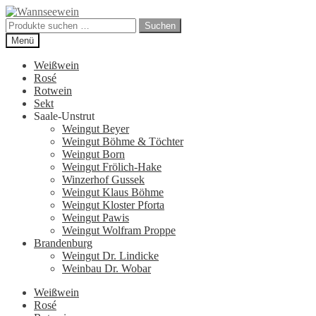
Zur
Zum
Navigation
Inhalt
Suchen
Suchen
springen
springen
nach:
Menü
Weißwein
Rosé
Rotwein
Sekt
Saale-Unstrut
Weingut Beyer
Weingut Böhme & Töchter
Weingut Born
Weingut Frölich-Hake
Winzerhof Gussek
Weingut Klaus Böhme
Weingut Kloster Pforta
Weingut Pawis
Weingut Wolfram Proppe
Brandenburg
Weingut Dr. Lindicke
Weinbau Dr. Wobar
Weißwein
Rosé