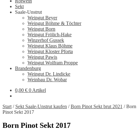
Rotwein
Sekt
Saale-Unstrut
Weingut Beyer
Weingut Böhme & Töchter
Weingut Born
Weingut Frölich-Hake
Winzerhof Gussek
Weingut Klaus Böhme
Weingut Kloster Pforta
Weingut Pawis
Weingut Wolfram Proppe
Brandenburg
Weingut Dr. Lindicke
Weinbau Dr. Wobar
0,00
€
0 Artikel
Start
/
Sekt Saale-Unstrut kaufen
/
Born Pinot Sekt brut 2021
/
Born
Pinot Sekt 2017
Born Pinot Sekt 2017