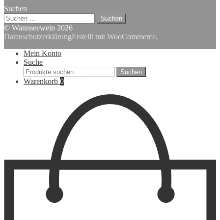
Suchen
Suchen
nach:
© Wannseewein 2026
Datenschutzerklärung
Erstellt mit WooCommerce
.
Mein Konto
Suche
Suchen
Suchen
nach:
Warenkorb
0