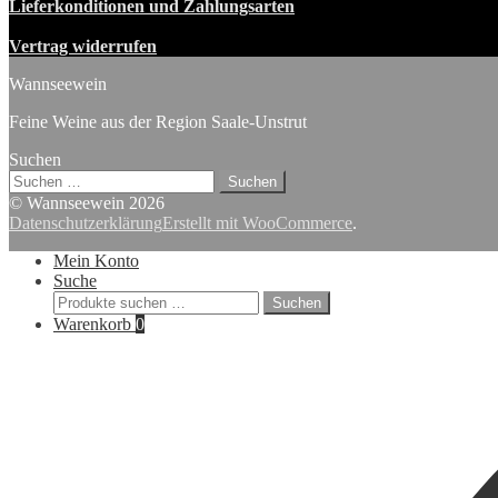
Lieferkonditionen und Zahlungsarten
Vertrag widerrufen
Wannseewein
Feine Weine aus der Region Saale-Unstrut
Suchen
Suchen
nach:
© Wannseewein 2026
Datenschutzerklärung
Erstellt mit WooCommerce
.
Mein Konto
Suche
Suchen
Suchen
nach:
Warenkorb
0