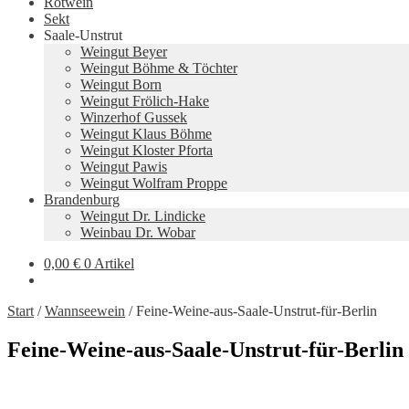
Rotwein
Sekt
Saale-Unstrut
Weingut Beyer
Weingut Böhme & Töchter
Weingut Born
Weingut Frölich-Hake
Winzerhof Gussek
Weingut Klaus Böhme
Weingut Kloster Pforta
Weingut Pawis
Weingut Wolfram Proppe
Brandenburg
Weingut Dr. Lindicke
Weinbau Dr. Wobar
0,00
€
0 Artikel
Start
/
Wannseewein
/
Feine-Weine-aus-Saale-Unstrut-für-Berlin
Feine-Weine-aus-Saale-Unstrut-für-Berlin