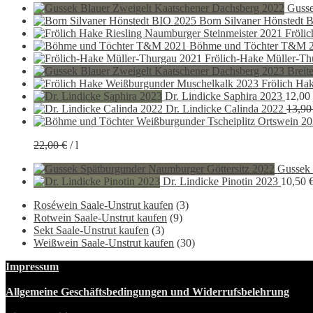
Gusse
Born Silvaner Hönstedt 
Fröli
Böhme und Töchter T&M 
Frölich-Hake Müller-Th
Frölich Ha
Dr. Lindicke Saphira 2023
12,00
Dr. Lindicke Calinda 2022
13,9
22,00
€
/
l
Gussek 
Dr. Lindicke Pinotin 2023
10,50
Roséwein Saale-Unstrut kaufen
(3)
Rotwein Saale-Unstrut kaufen
(9)
Sekt Saale-Unstrut kaufen
(3)
Weißwein Saale-Unstrut kaufen
(30)
Impressum
Allgemeine Geschäftsbedingungen und Widerrufsbelehrung