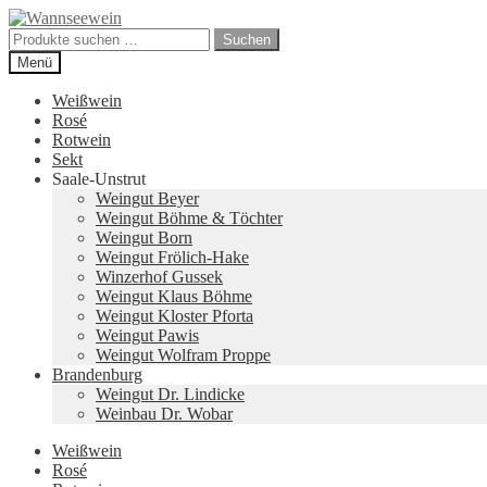
Zur
Zum
Navigation
Inhalt
Suchen
Suchen
springen
springen
nach:
Menü
Weißwein
Rosé
Rotwein
Sekt
Saale-Unstrut
Weingut Beyer
Weingut Böhme & Töchter
Weingut Born
Weingut Frölich-Hake
Winzerhof Gussek
Weingut Klaus Böhme
Weingut Kloster Pforta
Weingut Pawis
Weingut Wolfram Proppe
Brandenburg
Weingut Dr. Lindicke
Weinbau Dr. Wobar
Weißwein
Rosé