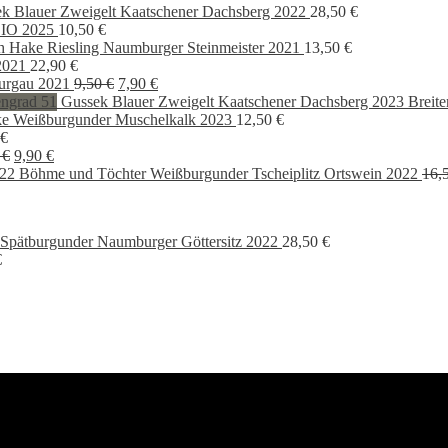
k Blauer Zweigelt Kaatschener Dachsberg 2022
28,50
€
BIO 2025
10,50
€
ch Hake Riesling Naumburger Steinmeister 2021
13,50
€
2021
22,90
€
Ursprünglicher
Aktueller
urgau 2021
9,50
€
7,90
€
Preis
Preis
Gussek Blauer Zweigelt Kaatschener Dachsberg 2023 Breite
war:
ist:
ke Weißburgunder Muschelkalk 2023
12,50
€
9,50 €
7,90 €.
€
Ursprünglicher
Aktueller
0
€
9,90
€
Preis
Preis
Böhme und Töchter Weißburgunder Tscheiplitz Ortswein 2022
16,
war:
ist:
13,90 €
9,90 €.
Spätburgunder Naumburger Göttersitz 2022
28,50
€
€