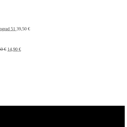
ngrad 51
39,50
€
Ursprünglicher
Aktueller
50
€
14,90
€
Preis
Preis
war:
ist:
16,50 €
14,90 €.