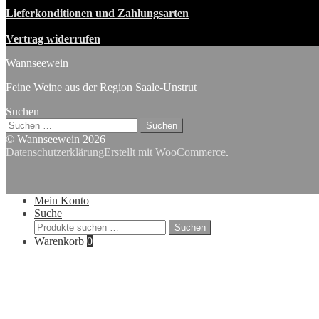
Lieferkonditionen und Zahlungsarten
Vertrag widerrufen
Wannseewein
Feine Weine aus der Region Saale-Unstrut
Suchen
Suchen
nach:
© Wannseewein 2026
Datenschutzerklärung
Erstellt mit WooCommerce
.
Mein Konto
Suche
Suchen
Suchen
nach:
Warenkorb
0