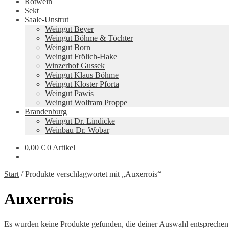
Rotwein
Sekt
Saale-Unstrut
Weingut Beyer
Weingut Böhme & Töchter
Weingut Born
Weingut Frölich-Hake
Winzerhof Gussek
Weingut Klaus Böhme
Weingut Kloster Pforta
Weingut Pawis
Weingut Wolfram Proppe
Brandenburg
Weingut Dr. Lindicke
Weinbau Dr. Wobar
0,00
€
0 Artikel
Start
/
Produkte verschlagwortet mit „Auxerrois“
Auxerrois
Es wurden keine Produkte gefunden, die deiner Auswahl entsprechen