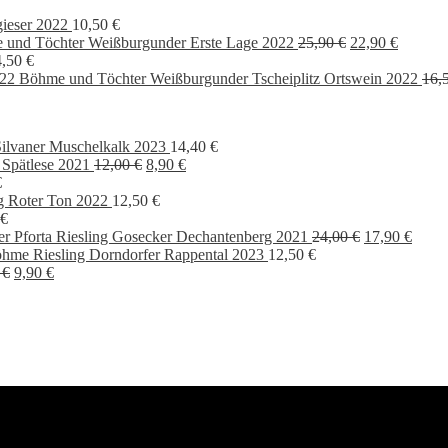
gieser 2022
10,50
€
Ursprünglicher
Aktuell
 und Töchter Weißburgunder Erste Lage 2022
25,90
€
22,90
€
Preis
Preis
4,50
€
war:
ist:
Böhme und Töchter Weißburgunder Tscheiplitz Ortswein 2022
16,
25,90 €
22,90 €
ilvaner Muschelkalk 2023
14,40
€
Ursprünglicher
Aktueller
 Spätlese 2021
12,00
€
8,90
€
Preis
Preis
€
war:
ist:
g Roter Ton 2022
12,50
€
12,00 €
8,90 €.
€
Ursprünglich
Aktue
er Pforta Riesling Gosecker Dechantenberg 2021
24,00
€
17,90
€
Preis
Preis
hme Riesling Dorndorfer Rappental 2023
12,50
€
Ursprünglicher
Aktueller
war:
ist:
0
€
9,90
€
Preis
Preis
24,00 €
17,90
war:
ist:
13,90 €
9,90 €.