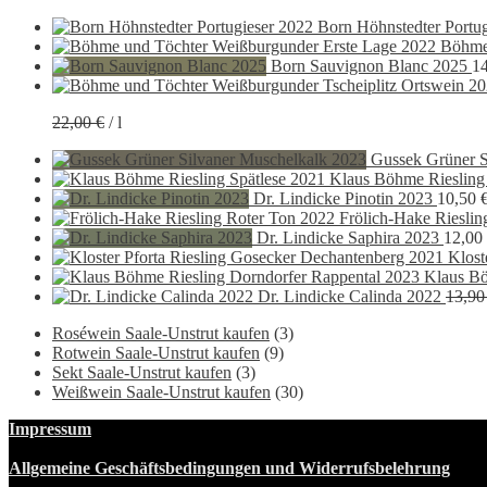
Born Höhnstedter Portu
Böhme
Born Sauvignon Blanc 2025
1
22,00
€
/
l
Gussek Grüner S
Klaus Böhme Riesling
Dr. Lindicke Pinotin 2023
10,50
Frölich-Hake Rieslin
Dr. Lindicke Saphira 2023
12,00
Klost
Klaus Bö
Dr. Lindicke Calinda 2022
13,9
Roséwein Saale-Unstrut kaufen
(3)
Rotwein Saale-Unstrut kaufen
(9)
Sekt Saale-Unstrut kaufen
(3)
Weißwein Saale-Unstrut kaufen
(30)
Impressum
Allgemeine Geschäftsbedingungen und Widerrufsbelehrung