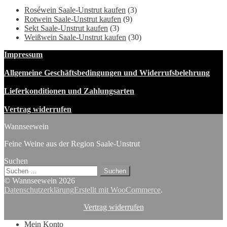
Preis
Preis
Roséwein Saale-Unstrut kaufen
(3)
war:
ist:
Rotwein Saale-Unstrut kaufen
(9)
11,50 €
8,90 €.
Sekt Saale-Unstrut kaufen
(3)
Weißwein Saale-Unstrut kaufen
(30)
Impressum
Allgemeine Geschäftsbedingungen und Widerrufsbelehrung
Lieferkonditionen und Zahlungsarten
Vertrag widerrufen
Wannseewein
Feine Weine aus der Region Saale-Unstrut
Suchen
Suchen
nach:
© Wannseewein 2026
Datenschutzerklärung
Erstellt mit WooCommerce
.
Vertrag widerrufen
Mein Konto