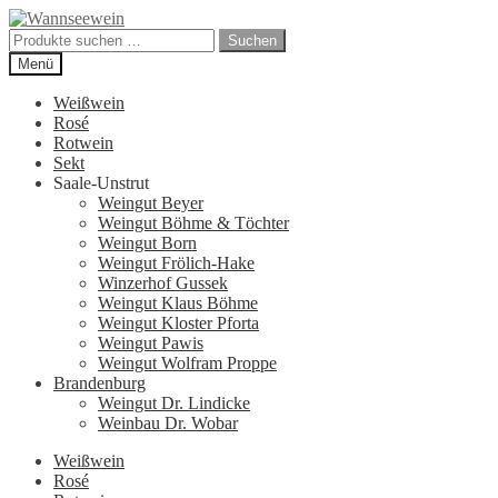
Zur
Zum
Navigation
Inhalt
Suchen
Suchen
springen
springen
nach:
Menü
Weißwein
Rosé
Rotwein
Sekt
Saale-Unstrut
Weingut Beyer
Weingut Böhme & Töchter
Weingut Born
Weingut Frölich-Hake
Winzerhof Gussek
Weingut Klaus Böhme
Weingut Kloster Pforta
Weingut Pawis
Weingut Wolfram Proppe
Brandenburg
Weingut Dr. Lindicke
Weinbau Dr. Wobar
Weißwein
Rosé