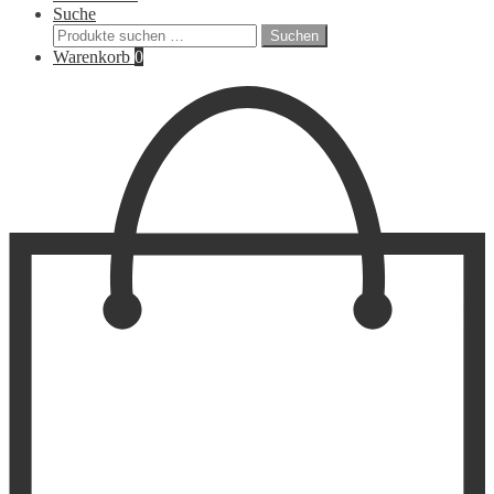
Suche
Suchen
Suchen
nach:
Warenkorb
0