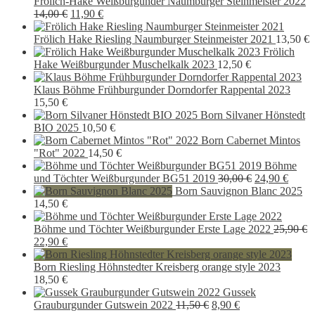
Frölich-Hake Weißburgunder Naumburger Steinmeister 2022
Ursprünglicher
Aktueller
14,00
€
11,90
€
Preis
Preis
war:
ist:
Frölich Hake Riesling Naumburger Steinmeister 2021
13,50
€
14,00 €
11,90 €.
Frölich
Hake Weißburgunder Muschelkalk 2023
12,50
€
Klaus Böhme Frühburgunder Dorndorfer Rappental 2023
15,50
€
Born Silvaner Hönstedt
BIO 2025
10,50
€
Born Cabernet Mintos
"Rot" 2022
14,50
€
Böhme
Ursprünglich
Aktue
und Töchter Weißburgunder BG51 2019
30,00
€
24,90
€
Preis
Preis
Born Sauvignon Blanc 2025
war:
ist:
14,50
€
30,00 €
24,90 
Böhme und Töchter Weißburgunder Erste Lage 2022
25,90
€
Ursprünglicher
Aktueller
22,90
€
Preis
Preis
war:
ist:
Born Riesling Höhnstedter Kreisberg orange style 2023
25,90 €
22,90 €.
18,50
€
Gussek
Ursprünglicher
Aktueller
Grauburgunder Gutswein 2022
11,50
€
8,90
€