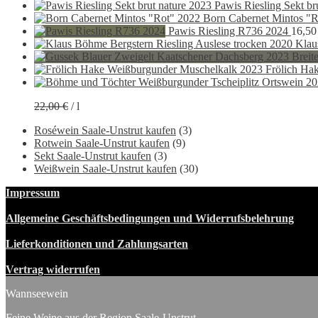
Pawis Riesling Sekt br
Born Cabernet Mintos "R
Pawis Riesling R736 2024
16,5
Klau
Frölich Ha
22,00
€
/
l
Roséwein Saale-Unstrut kaufen
(3)
Rotwein Saale-Unstrut kaufen
(9)
Sekt Saale-Unstrut kaufen
(3)
Weißwein Saale-Unstrut kaufen
(30)
Impressum
Allgemeine Geschäftsbedingungen und Widerrufsbelehrung
Lieferkonditionen und Zahlungsarten
Vertrag widerrufen
Wannseewein
Feine Weine aus der Region Saale-Unstrut