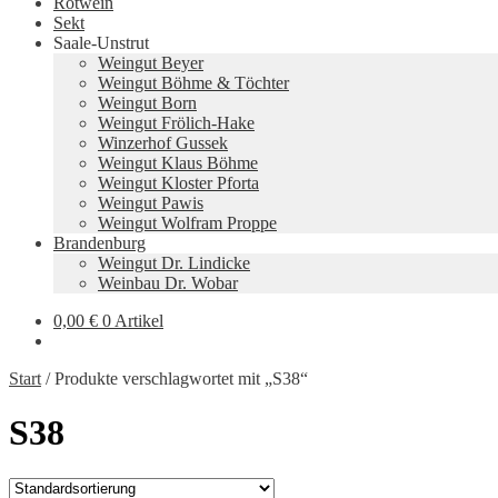
Rotwein
Sekt
Saale-Unstrut
Weingut Beyer
Weingut Böhme & Töchter
Weingut Born
Weingut Frölich-Hake
Winzerhof Gussek
Weingut Klaus Böhme
Weingut Kloster Pforta
Weingut Pawis
Weingut Wolfram Proppe
Brandenburg
Weingut Dr. Lindicke
Weinbau Dr. Wobar
0,00
€
0 Artikel
Start
/
Produkte verschlagwortet mit „S38“
S38