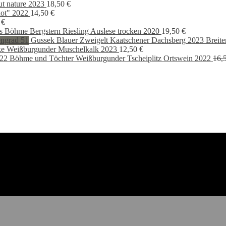
war:
ist:
ut nature 2023
18,50
€
24,00 €
17,90
ot" 2022
14,50
€
0
€
s Böhme Bergstern Riesling Auslese trocken 2020
19,50
€
Gussek Blauer Zweigelt Kaatschener Dachsberg 2023 Breite
ke Weißburgunder Muschelkalk 2023
12,50
€
Böhme und Töchter Weißburgunder Tscheiplitz Ortswein 2022
16,