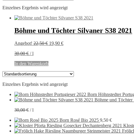
Einzelnes Ergebnis wird angezeigt
Böhme und Töchter Silvaner S38 2021
Ursprünglicher
Aktueller
Angebot!
22,50
€
19,90
€
Preis
Preis
30,00
€
/
l
war:
ist:
22,50 €
19,90 €.
In den Warenkorb
Einzelnes Ergebnis wird angezeigt
Born Höhnstedter Portu
Böhme und Töchter 
30,00
€
/
l
Born Rosé Bio 2025
9,50
€
Klost
Fröli