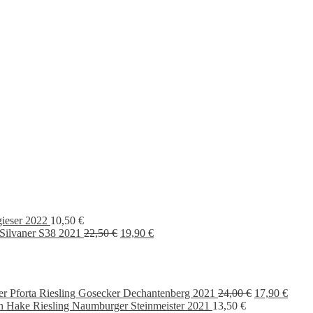
gieser 2022
10,50
€
Ursprünglicher
Aktueller
Silvaner S38 2021
22,50
€
19,90
€
Preis
Preis
war:
ist:
22,50 €
19,90 €.
Ursprünglich
Aktue
er Pforta Riesling Gosecker Dechantenberg 2021
24,00
€
17,90
€
Preis
Preis
ch Hake Riesling Naumburger Steinmeister 2021
13,50
€