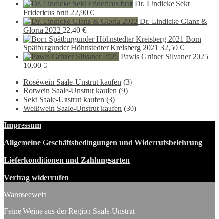
Preis
Preis
Dr. Lindicke Sekt
war:
ist:
Fridericus brut
22,90
€
11,50 €
8,90 €.
Dr. Lindicke Glanz &
Gloria 2022
22,40
€
Born
Spätburgunder Höhnstedter Kreisberg 2021
32,50
€
Pawis Grüner Silvaner 2025
10,00
€
Roséwein Saale-Unstrut kaufen
(3)
Rotwein Saale-Unstrut kaufen
(9)
Sekt Saale-Unstrut kaufen
(3)
Weißwein Saale-Unstrut kaufen
(30)
Impressum
Allgemeine Geschäftsbedingungen und Widerrufsbelehrung
Lieferkonditionen und Zahlungsarten
Vertrag widerrufen
Wannseewein
Feine Weine aus der Region Saale-Unstrut