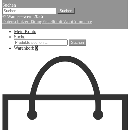
Suchen
Suchen
nach:
© Wannseewein 2026
Datenschutzerklärung
Erstellt mit WooCommerce
.
Mein Konto
Suche
Suchen
Suchen
nach:
Warenkorb
0