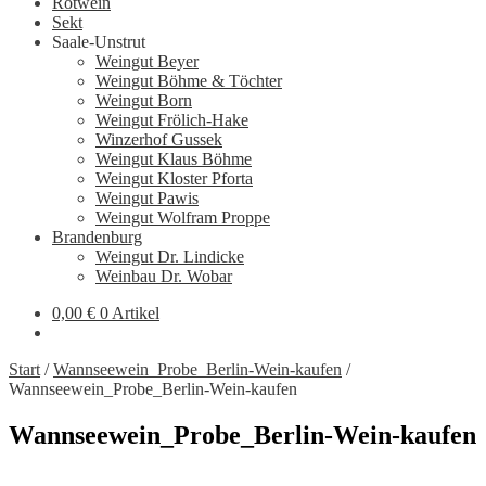
Rotwein
Sekt
Saale-Unstrut
Weingut Beyer
Weingut Böhme & Töchter
Weingut Born
Weingut Frölich-Hake
Winzerhof Gussek
Weingut Klaus Böhme
Weingut Kloster Pforta
Weingut Pawis
Weingut Wolfram Proppe
Brandenburg
Weingut Dr. Lindicke
Weinbau Dr. Wobar
0,00
€
0 Artikel
Start
/
Wannseewein_Probe_Berlin-Wein-kaufen
/
Wannseewein_Probe_Berlin-Wein-kaufen
Wannseewein_Probe_Berlin-Wein-kaufen