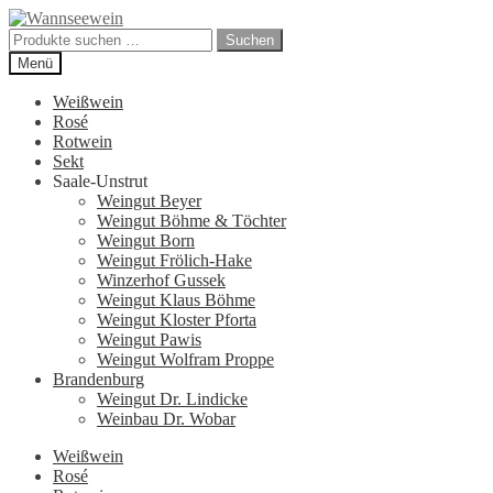
Zur
Zum
Navigation
Inhalt
Suchen
Suchen
springen
springen
nach:
Menü
Weißwein
Rosé
Rotwein
Sekt
Saale-Unstrut
Weingut Beyer
Weingut Böhme & Töchter
Weingut Born
Weingut Frölich-Hake
Winzerhof Gussek
Weingut Klaus Böhme
Weingut Kloster Pforta
Weingut Pawis
Weingut Wolfram Proppe
Brandenburg
Weingut Dr. Lindicke
Weinbau Dr. Wobar
Weißwein
Rosé