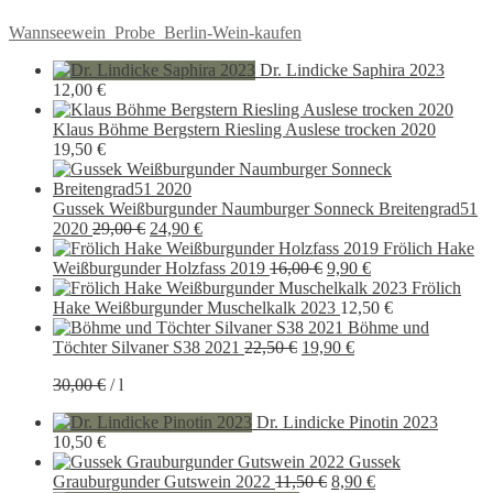
Beitragsnavigation
Vorheriger
Wannseewein_Probe_Berlin-Wein-kaufen
Beitrag:
Dr. Lindicke Saphira 2023
12,00
€
Klaus Böhme Bergstern Riesling Auslese trocken 2020
19,50
€
Gussek Weißburgunder Naumburger Sonneck Breitengrad51
Ursprünglicher
Aktueller
2020
29,00
€
24,90
€
Preis
Preis
Frölich Hake
war:
ist:
Ursprünglicher
Aktueller
Weißburgunder Holzfass 2019
16,00
€
9,90
€
29,00 €
24,90 €.
Preis
Preis
Frölich
war:
ist:
Hake Weißburgunder Muschelkalk 2023
12,50
€
16,00 €
9,90 €.
Böhme und
Ursprünglicher
Aktueller
Töchter Silvaner S38 2021
22,50
€
19,90
€
Preis
Preis
30,00
€
/
l
war:
ist:
22,50 €
19,90 €.
Dr. Lindicke Pinotin 2023
10,50
€
Gussek
Ursprünglicher
Aktueller
Grauburgunder Gutswein 2022
11,50
€
8,90
€