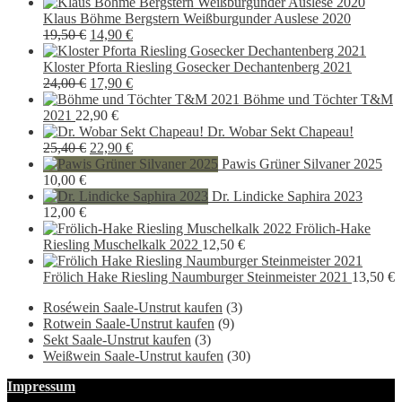
14,00 €
11,90 €.
Preis
Preis
war:
ist:
Klaus Böhme Bergstern Weißburgunder Auslese 2020
Ursprünglicher
Aktueller
11,50 €
8,90 €.
19,50
€
14,90
€
Preis
Preis
war:
ist:
Kloster Pforta Riesling Gosecker Dechantenberg 2021
19,50 €
Ursprünglicher
14,90 €.
Aktueller
24,00
€
17,90
€
Preis
Preis
Böhme und Töchter T&M
war:
ist:
2021
22,90
€
24,00 €
17,90 €.
Dr. Wobar Sekt Chapeau!
Ursprünglicher
Aktueller
25,40
€
22,90
€
Preis
Preis
Pawis Grüner Silvaner 2025
war:
ist:
10,00
€
25,40 €
22,90 €.
Dr. Lindicke Saphira 2023
12,00
€
Frölich-Hake
Riesling Muschelkalk 2022
12,50
€
Frölich Hake Riesling Naumburger Steinmeister 2021
13,50
€
Roséwein Saale-Unstrut kaufen
(3)
Rotwein Saale-Unstrut kaufen
(9)
Sekt Saale-Unstrut kaufen
(3)
Weißwein Saale-Unstrut kaufen
(30)
Impressum