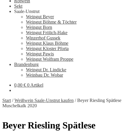
Rotwein
Sekt
Saale-Unstrut
Weingut Beyer
Weingut Böhme & Töchter
Weingut Born
Weingut Frölich-Hake
Winzerhof Gussek
Weingut Klaus Böhme
Weingut Kloster Pforta
Weingut Pawis
Weingut Wolfram Proppe
Brandenburg
Weingut Dr. Lindicke
Weinbau Dr. Wobar
0,00
€
0 Artikel
Start
/
Weißwein Saale-Unstrut kaufen
/
Beyer Riesling Spätlese
Muschelkalk 2020
Beyer Riesling Spätlese