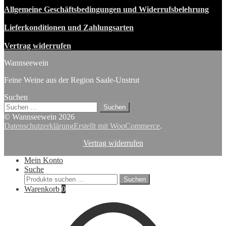
Allgemeine Geschäftsbedingungen und Widerrufsbelehrung
Lieferkonditionen und Zahlungsarten
Vertrag widerrufen
Wannseewein
Feine Weine aus der Region Saale-Unstrut
Suchen
Suchen
nach:
© Wannseewein 2026
Datenschutzerklärung
Erstellt mit WooCommerce
.
Vertrag widerrufen
Mein Konto
Suche
Suchen
Suchen
nach:
Warenkorb
0