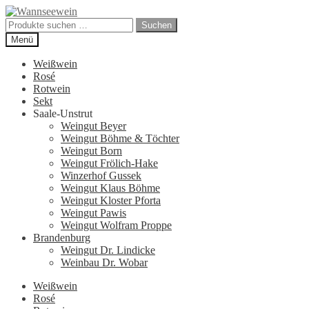
Zur
Zum
Navigation
Inhalt
Suchen
Suchen
springen
springen
nach:
Menü
Weißwein
Rosé
Rotwein
Sekt
Saale-Unstrut
Weingut Beyer
Weingut Böhme & Töchter
Weingut Born
Weingut Frölich-Hake
Winzerhof Gussek
Weingut Klaus Böhme
Weingut Kloster Pforta
Weingut Pawis
Weingut Wolfram Proppe
Brandenburg
Weingut Dr. Lindicke
Weinbau Dr. Wobar
Weißwein
Rosé