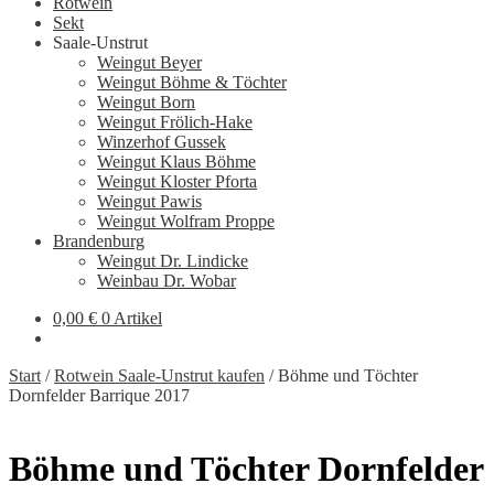
Rotwein
Sekt
Saale-Unstrut
Weingut Beyer
Weingut Böhme & Töchter
Weingut Born
Weingut Frölich-Hake
Winzerhof Gussek
Weingut Klaus Böhme
Weingut Kloster Pforta
Weingut Pawis
Weingut Wolfram Proppe
Brandenburg
Weingut Dr. Lindicke
Weinbau Dr. Wobar
0,00
€
0 Artikel
Start
/
Rotwein Saale-Unstrut kaufen
/
Böhme und Töchter
Dornfelder Barrique 2017
Böhme und Töchter Dornfelder