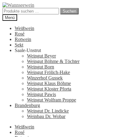
Zur
Zum
Navigation
Inhalt
Suchen
Suchen
springen
springen
nach:
Menü
Weißwein
Rosé
Rotwein
Sekt
Saale-Unstrut
Weingut Beyer
Weingut Böhme & Töchter
Weingut Born
Weingut Frölich-Hake
Winzerhof Gussek
Weingut Klaus Böhme
Weingut Kloster Pforta
Weingut Pawis
Weingut Wolfram Proppe
Brandenburg
Weingut Dr. Lindicke
Weinbau Dr. Wobar
Weißwein
Rosé