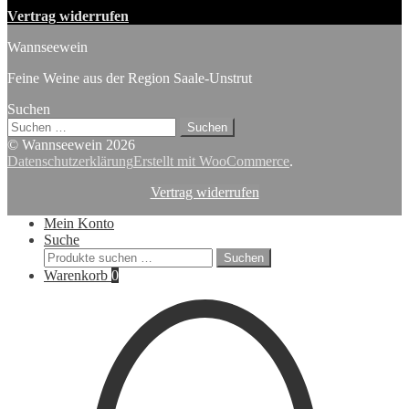
Vertrag widerrufen
Wannseewein
Feine Weine aus der Region Saale-Unstrut
Suchen
Suchen
nach:
© Wannseewein 2026
Datenschutzerklärung
Erstellt mit WooCommerce
.
Vertrag widerrufen
Mein Konto
Suche
Suchen
Suchen
nach:
Warenkorb
0