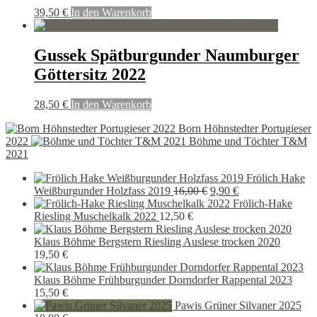
39,50
€
In den Warenkorb
Gussek Spätburgunder Naumburger
Göttersitz 2022
28,50
€
In den Warenkorb
Born Höhnstedter Portugieser
2022
Böhme und Töchter T&M
2021
Frölich Hake
Ursprünglicher
Aktueller
Weißburgunder Holzfass 2019
16,00
€
9,90
€
Preis
Preis
Frölich-Hake
war:
ist:
Riesling Muschelkalk 2022
12,50
€
16,00 €
9,90 €.
Klaus Böhme Bergstern Riesling Auslese trocken 2020
19,50
€
Klaus Böhme Frühburgunder Dorndorfer Rappental 2023
15,50
€
Pawis Grüner Silvaner 2025