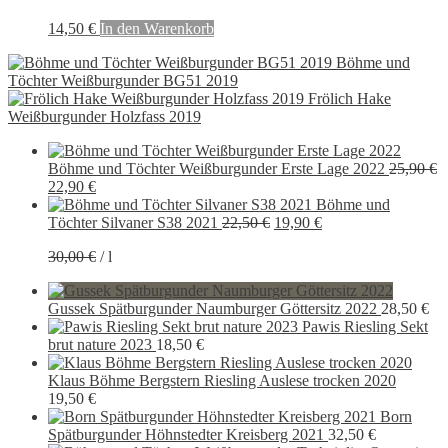
14,50
€
In den Warenkorb
Böhme und
Töchter Weißburgunder BG51 2019
Frölich Hake
Weißburgunder Holzfass 2019
Böhme und Töchter Weißburgunder Erste Lage 2022
25,90
€
Ursprünglicher
Aktueller
22,90
€
Preis
Preis
Böhme und
war:
ist:
Ursprünglicher
Aktueller
Töchter Silvaner S38 2021
22,50
€
19,90
€
25,90 €
22,90 €.
Preis
Preis
30,00
€
/
l
war:
ist:
22,50 €
19,90 €.
Gussek Spätburgunder Naumburger Göttersitz 2022
28,50
€
Pawis Riesling Sekt
brut nature 2023
18,50
€
Klaus Böhme Bergstern Riesling Auslese trocken 2020
19,50
€
Born
Spätburgunder Höhnstedter Kreisberg 2021
32,50
€