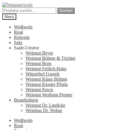
Zur
Zum
Navigation
Inhalt
Suchen
Suchen
springen
springen
nach:
Menü
Weißwein
Rosé
Rotwein
Sekt
Saale-Unstrut
Weingut Beyer
Weingut Böhme & Töchter
Weingut Born
Weingut Frölich-Hake
Winzerhof Gussek
Weingut Klaus Böhme
Weingut Kloster Pforta
Weingut Pawis
Weingut Wolfram Proppe
Brandenburg
Weingut Dr. Lindicke
Weinbau Dr. Wobar
Weißwein
Rosé