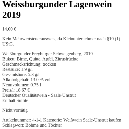
Weissburgunder Lagenwein
2019
14,00
€
Kein Mehrwertsteuerausweis, da Kleinunternehmer nach §19 (1)
UStG.
Weißburgunder Freyburger Schweigenberg, 2019
Bukett: Birne, Quitte, Apfel, Zitrusfrüchte
Geschmacksrichtung: trocken
Restsüße: 1.9 g/l
Gesamtsäure: 5.8 g/l
Alkoholgehalt: 13.0 % vol.
Nennvolumen: 0.75 l
Preis/l: 18,67 €
Deutscher Qualitätswein • Saale-Unstrut
Enthält Sulfite
Nicht vorrätig
Artikelnummer:
4-1-1
Kategorie:
Weißwein Saale-Unstrut kaufen
Schlagwort:
Böhme und Töchter