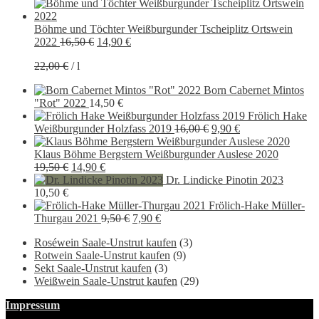
Böhme und Töchter Weißburgunder Tscheiplitz Ortswein
Ursprünglicher
Aktueller
2022
16,50
€
14,90
€
Preis
Preis
22,00
€
/
l
war:
ist:
16,50 €
14,90 €.
Born Cabernet Mintos
"Rot" 2022
14,50
€
Frölich Hake
Ursprünglicher
Aktueller
Weißburgunder Holzfass 2019
16,00
€
9,90
€
Preis
Preis
war:
ist:
Klaus Böhme Bergstern Weißburgunder Auslese 2020
Ursprünglicher
Aktueller
16,00 €
9,90 €.
19,50
€
14,90
€
Preis
Preis
Dr. Lindicke Pinotin 2023
war:
ist:
10,50
€
19,50 €
14,90 €.
Frölich-Hake Müller-
Ursprünglicher
Aktueller
Thurgau 2021
9,50
€
7,90
€
Preis
Preis
Roséwein Saale-Unstrut kaufen
(3)
war:
ist:
Rotwein Saale-Unstrut kaufen
(9)
9,50 €
7,90 €.
Sekt Saale-Unstrut kaufen
(3)
Weißwein Saale-Unstrut kaufen
(29)
Impressum