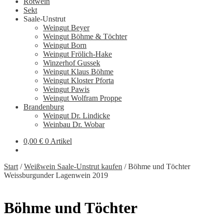
Rotwein
Sekt
Saale-Unstrut
Weingut Beyer
Weingut Böhme & Töchter
Weingut Born
Weingut Frölich-Hake
Winzerhof Gussek
Weingut Klaus Böhme
Weingut Kloster Pforta
Weingut Pawis
Weingut Wolfram Proppe
Brandenburg
Weingut Dr. Lindicke
Weinbau Dr. Wobar
0,00
€
0 Artikel
Start
/
Weißwein Saale-Unstrut kaufen
/
Böhme und Töchter
Weissburgunder Lagenwein 2019
Böhme und Töchter