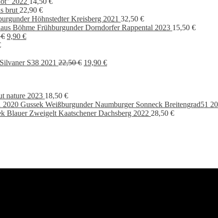
ot" 2022
14,50
€
s brut
22,90
€
burgunder Höhnstedter Kreisberg 2021
32,50
€
aus Böhme Frühburgunder Dorndorfer Rappental 2023
15,50
€
Ursprünglicher
Aktueller
0
€
9,90
€
Preis
Preis
€
cher
eller
war:
ist:
13,90 €
9,90 €.
Ursprünglicher
Aktueller
Silvaner S38 2021
22,50
€
19,90
€
Preis
Preis
 €.
war:
ist:
22,50 €
19,90 €.
ut nature 2023
18,50
€
Gussek Weißburgunder Naumburger Sonneck Breitengrad51 2
k Blauer Zweigelt Kaatschener Dachsberg 2022
28,50
€