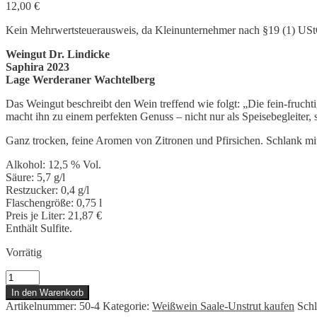
12,00
€
Kein Mehrwertsteuerausweis, da Kleinunternehmer nach §19 (1) US
Weingut Dr. Lindicke
Saphira 2023
Lage Werderaner Wachtelberg
Das Weingut beschreibt den Wein treffend wie folgt: „Die fein-fruch
macht ihn zu einem perfekten Genuss – nicht nur als Speisebegleiter,
Ganz trocken, feine Aromen von Zitronen und Pfirsichen. Schlank mit 
Alkohol: 12,5 % Vol.
Säure: 5,7 g/l
Restzucker: 0,4 g/l
Flaschengröße: 0,75 l
Preis je Liter: 21,87 €
Enthält Sulfite.
Vorrätig
Dr.
Lindicke
In den Warenkorb
Saphira
Artikelnummer:
50-4
Kategorie:
Weißwein Saale-Unstrut kaufen
Sch
2023