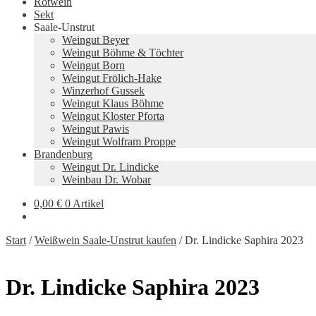
Rotwein
Sekt
Saale-Unstrut
Weingut Beyer
Weingut Böhme & Töchter
Weingut Born
Weingut Frölich-Hake
Winzerhof Gussek
Weingut Klaus Böhme
Weingut Kloster Pforta
Weingut Pawis
Weingut Wolfram Proppe
Brandenburg
Weingut Dr. Lindicke
Weinbau Dr. Wobar
0,00
€
0 Artikel
Start
/
Weißwein Saale-Unstrut kaufen
/
Dr. Lindicke Saphira 2023
Dr. Lindicke Saphira 2023