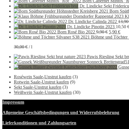
Born Cabernet Mintos "R
Dr. Lindicke Sekt Fridericu
Born Spät
Kl
Dr. Lindicke Calinda 2022
13,9
Dr. Lindicke Pinotin 2023
10,50
Ursprüngli
Aktu
Born Rosé Bio 2022
9,90
€
5,90
€
Preis
Preis
Böhme und Töchter 
war:
ist:
30,00
€
/
l
9,90 €
5,90
Pawis Riesling Sekt br
Gusse
Roséwein Saale-Unstrut kaufen
(3)
Rotwein Saale-Unstrut kaufen
(9)
Sekt Saale-Unstrut kaufen
(3)
Weißwein Saale-Unstrut kaufen
(30)
Impressum
Allgemeine Geschäftsbedingungen und Widerrufsbelehrung
Lieferkonditionen und Zahlungsarten