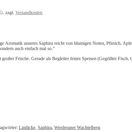
tG.
zzgl.
Versandkosten
tige Aromatik unseres Saphira reicht von blumigen Noten, Pfirsich, Ap
 sondern auch einfach mal so.“
großer Frische. Gerade als Begleiter feiner Speisen (Gegrillter Fisch,
lagwörter:
Lindicke
,
Saphira
,
Werderaner Wachtelberg