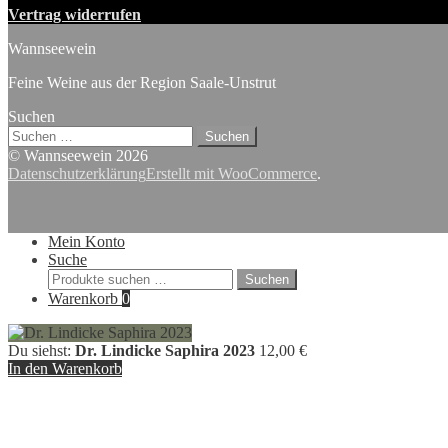
Vertrag widerrufen
Wannseewein
Feine Weine aus der Region Saale-Unstrut
Suchen
Suchen
nach:
© Wannseewein 2026
Datenschutzerklärung
Erstellt mit WooCommerce
.
Mein Konto
Suche
Suchen
Suchen
nach:
Warenkorb
0
Du siehst:
Dr. Lindicke Saphira 2023
12,00
€
In den Warenkorb