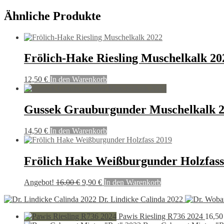
Ähnliche Produkte
Frölich-Hake Riesling Muschelkalk 20
12,50
€
In den Warenkorb
Gussek Grauburgunder Muschelkalk 
14,50
€
In den Warenkorb
Frölich Hake Weißburgunder Holzfass
Ursprünglicher
Aktueller
Angebot!
16,00
€
9,90
€
In den Warenkorb
Preis
Preis
Dr. Lindicke Calinda 2022
war:
ist:
16,00 €
9,90 €.
Pawis Riesling R736 2024
16,5