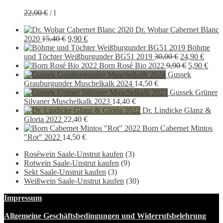
Preis
Preis
22,00
€
/
l
war:
ist:
16,50 €
14,90 €.
Dr. Wobar Cabernet Blanc
Ursprünglicher
Aktueller
2020
15,40
€
9,90
€
Preis
Preis
Böhme
war:
ist:
Ursprünglich
Aktue
und Töchter Weißburgunder BG51 2019
30,00
€
24,90
€
15,40 €
9,90 €.
Preis
Ursprüngli
Preis
Aktu
Born Rosé Bio 2022
9,90
€
5,90
€
war:
Preis
ist:
Preis
Gussek
30,00 €
war:
24,90 
ist:
Grauburgunder Muschelkalk 2024
14,50
€
9,90 €
5,90
Gussek Grüner
Silvaner Muschelkalk 2023
14,40
€
Dr. Lindicke Glanz &
Gloria 2022
22,40
€
Born Cabernet Mintos
"Rot" 2022
14,50
€
Roséwein Saale-Unstrut kaufen
(3)
Rotwein Saale-Unstrut kaufen
(9)
Sekt Saale-Unstrut kaufen
(3)
Weißwein Saale-Unstrut kaufen
(30)
Impressum
Allgemeine Geschäftsbedingungen und Widerrufsbelehrung