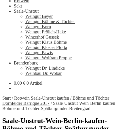
Rotwein
Sekt
Saale-Unstrut
Weingut Beyer
Weingut Böhme & Töchter
Weingut Born
Weingut Frölich-Hake
Winzerhof Gussek
Weingut Klaus Böhme
Weingut Kloster Pforta
Weingut Pawis
Weingut Wolfram Proppe
Brandenburg
Weingut Dr. Lindicke
Weinbau Dr. Wobar
0,00
€
0 Artikel
Start
/
Rotwein Saale-Unstrut kaufen
/
Böhme und Töchter
Dornfelder Barrique 2017
/
Saale-Unstrut-Wein-Berlin-kaufen-
Böhme-und-Töchter-Spätburgunder-Breitengrad
Saale-Unstrut-Wein-Berlin-kaufen-
Böhme-und-Töchter-Spätburgunder-