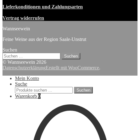
Lieferkonditionen und Zahlungsarten
Vertrag widerrufen
Wannseewein
Feine Weine aus der Region Saale-Unstrut
Suchen
Suchen
nach:
© Wannseewein 2026
Datenschutzerklärung
Erstellt mit WooCommerce
.
Mein Konto
Suche
Suchen
Suchen
nach:
Warenkorb
0