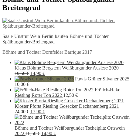
Breitengrad
Saale-Unstrut-Wein-Berlin-kaufen-Böhme-und-Töchter-
Spätburgunder-Breitengrad
Beitragsnavigation
Vorheriger
Böhme und Töchter Dornfelder Barrique 2017
Beitrag:
Klaus Böhme Bergstern Weißburgunder Auslese 2020
Ursprünglicher
Aktueller
19,50
€
14,90
€
Preis
Preis
Pawis Grüner Silvaner 2025
war:
ist:
10,00
€
19,50 €
14,90 €.
Frölich-Hake
Riesling Roter Ton 2022
12,50
€
Kloster Pforta Riesling Gosecker Dechantenberg 2021
Ursprünglicher
Aktueller
24,00
€
17,90
€
Preis
Preis
war:
ist:
24,00 €
17,90 €.
Böhme und Töchter Weißburgunder Tscheiplitz Ortswein
Ursprünglicher
Aktueller
2022
16,50
€
14,90
€