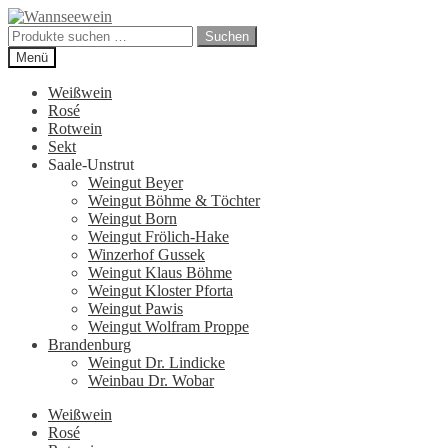
Zur
Zum
Navigation
Inhalt
Suchen
Suchen
springen
springen
nach:
Menü
Weißwein
Rosé
Rotwein
Sekt
Saale-Unstrut
Weingut Beyer
Weingut Böhme & Töchter
Weingut Born
Weingut Frölich-Hake
Winzerhof Gussek
Weingut Klaus Böhme
Weingut Kloster Pforta
Weingut Pawis
Weingut Wolfram Proppe
Brandenburg
Weingut Dr. Lindicke
Weinbau Dr. Wobar
Weißwein
Rosé