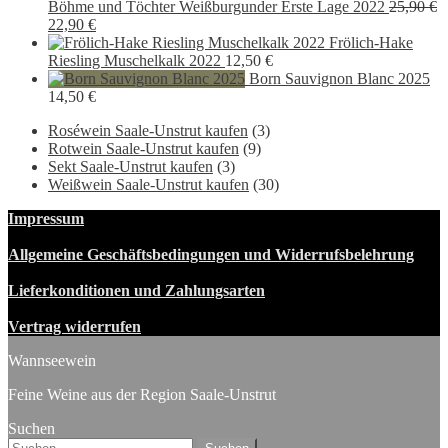
Böhme und Töchter Weißburgunder Erste Lage 2022
25,90
€
Ursprünglicher
Aktueller
22,90
€
Preis
Preis
Frölich-Hake
war:
ist:
Riesling Muschelkalk 2022
12,50
€
25,90 €
22,90 €.
Born Sauvignon Blanc 2025
14,50
€
Roséwein Saale-Unstrut kaufen
(3)
Rotwein Saale-Unstrut kaufen
(9)
Sekt Saale-Unstrut kaufen
(3)
Weißwein Saale-Unstrut kaufen
(30)
Impressum
Allgemeine Geschäftsbedingungen und Widerrufsbelehrung
Lieferkonditionen und Zahlungsarten
Vertrag widerrufen
Wannseewein
Feine Weine aus der Region Saale-Unstrut
Suchen
Suchen