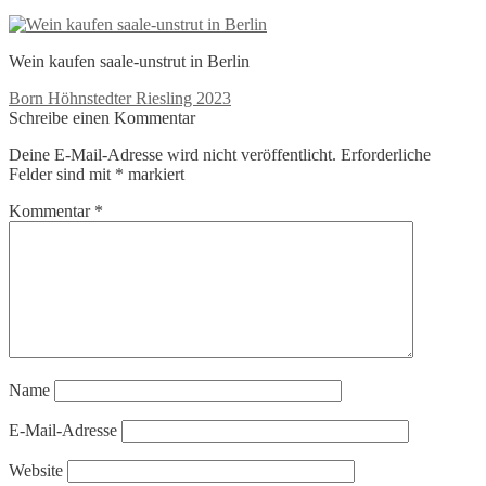
Wein kaufen saale-unstrut in Berlin
Beitragsnavigation
Vorheriger
Born Höhnstedter Riesling 2023
Beitrag:
Schreibe einen Kommentar
Deine E-Mail-Adresse wird nicht veröffentlicht.
Erforderliche
Felder sind mit
*
markiert
Kommentar
*
Name
E-Mail-Adresse
Website