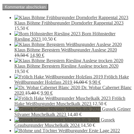
Klaus Böhme Frühburgunder Dorndorfer Rappental 2023
15,50
€
Born Höhnstedter
Riesling 2023
10,50
€
Klaus Böhme Bergstern Weißburgunder Auslese 2020
Ursprünglicher
Aktueller
19,50
€
14,90
€
Preis
Preis
war:
ist:
Klaus Böhme Bergstern Riesling Auslese trocken 2020
19,50 €
14,90 €.
19,50
€
Frölich Hake
Ursprünglicher
Aktueller
Weißburgunder Holzfass 2019
16,00
€
9,90
€
Preis
Preis
Dr. Wobar Cabernet Blanc
Ursprünglicher
Aktueller
war:
ist:
2020
15,40
€
9,90
€
Preis
Preis
16,00 €
9,90 €.
Frölich
war:
ist:
Hake Weißburgunder Muschelkalk 2023
12,50
€
15,40 €
9,90 €.
Gussek Grüner
Silvaner Muschelkalk 2023
14,40
€
Gussek
Grauburgunder Muschelkalk 2024
14,50
€