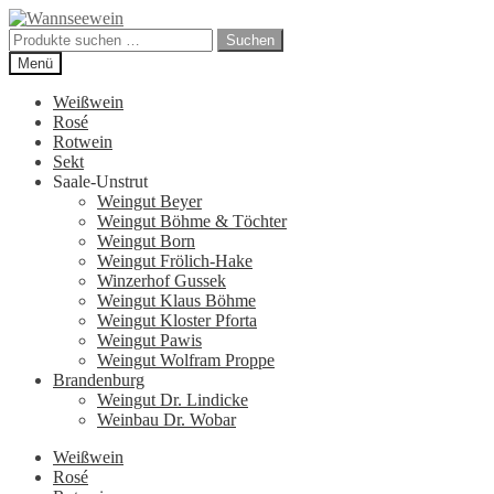
Zur
Zum
Navigation
Inhalt
Suchen
Suchen
springen
springen
nach:
Menü
Weißwein
Rosé
Rotwein
Sekt
Saale-Unstrut
Weingut Beyer
Weingut Böhme & Töchter
Weingut Born
Weingut Frölich-Hake
Winzerhof Gussek
Weingut Klaus Böhme
Weingut Kloster Pforta
Weingut Pawis
Weingut Wolfram Proppe
Brandenburg
Weingut Dr. Lindicke
Weinbau Dr. Wobar
Weißwein
Rosé