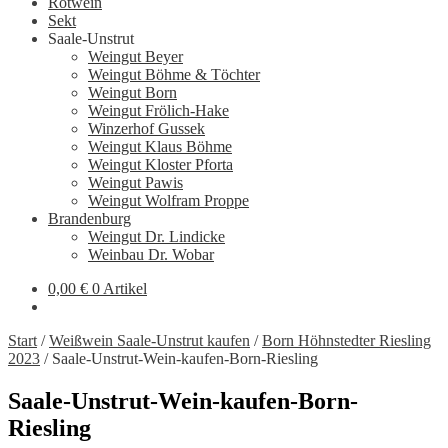
Rotwein
Sekt
Saale-Unstrut
Weingut Beyer
Weingut Böhme & Töchter
Weingut Born
Weingut Frölich-Hake
Winzerhof Gussek
Weingut Klaus Böhme
Weingut Kloster Pforta
Weingut Pawis
Weingut Wolfram Proppe
Brandenburg
Weingut Dr. Lindicke
Weinbau Dr. Wobar
0,00
€
0 Artikel
Start
/
Weißwein Saale-Unstrut kaufen
/
Born Höhnstedter Riesling
2023
/
Saale-Unstrut-Wein-kaufen-Born-Riesling
Saale-Unstrut-Wein-kaufen-Born-
Riesling