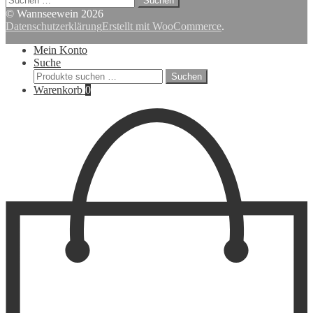
nach:
© Wannseewein 2026
Datenschutzerklärung
Erstellt mit WooCommerce
.
Mein Konto
Suche
Suchen
Suchen
nach:
Warenkorb
0