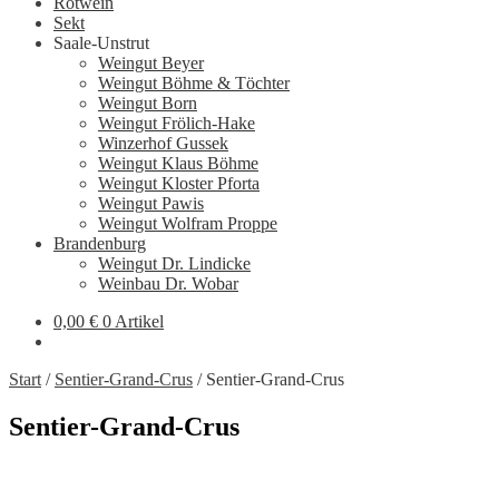
Rotwein
Sekt
Saale-Unstrut
Weingut Beyer
Weingut Böhme & Töchter
Weingut Born
Weingut Frölich-Hake
Winzerhof Gussek
Weingut Klaus Böhme
Weingut Kloster Pforta
Weingut Pawis
Weingut Wolfram Proppe
Brandenburg
Weingut Dr. Lindicke
Weinbau Dr. Wobar
0,00
€
0 Artikel
Start
/
Sentier-Grand-Crus
/
Sentier-Grand-Crus
Sentier-Grand-Crus