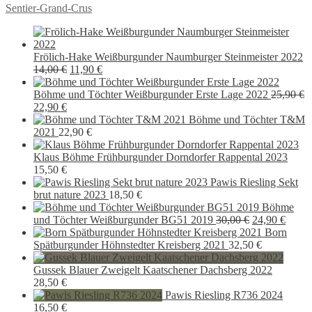
Beitragsnavigation
Vorheriger
Sentier-Grand-Crus
Beitrag:
Frölich-Hake Weißburgunder Naumburger Steinmeister 2022
Ursprünglicher
Aktueller
14,00
€
11,90
€
Preis
Preis
war:
ist:
Böhme und Töchter Weißburgunder Erste Lage 2022
25,90
€
Ursprünglicher
Aktueller
14,00 €
11,90 €.
22,90
€
Preis
Preis
Böhme und Töchter T&M
war:
ist:
2021
22,90
€
25,90 €
22,90 €.
Klaus Böhme Frühburgunder Dorndorfer Rappental 2023
15,50
€
Pawis Riesling Sekt
brut nature 2023
18,50
€
Böhme
Ursprünglich
Aktue
und Töchter Weißburgunder BG51 2019
30,00
€
24,90
€
Preis
Preis
Born
war:
ist:
Spätburgunder Höhnstedter Kreisberg 2021
32,50
€
30,00 €
24,90 
Gussek Blauer Zweigelt Kaatschener Dachsberg 2022
28,50
€
Pawis Riesling R736 2024
16,50
€