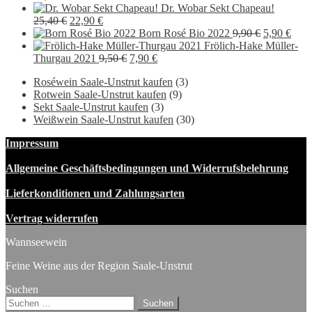
Dr. Wobar Sekt Chapeau!
Ursprünglicher
Aktueller
25,40
€
22,90
€
Preis
Preis
Ursprüngli
Aktu
Born Rosé Bio 2022
9,90
€
5,90
€
war:
ist:
Preis
Preis
Frölich-Hake Müller-
25,40 €
22,90 €.
Ursprünglicher
Aktueller
war:
ist:
Thurgau 2021
9,50
€
7,90
€
Preis
Preis
9,90 €
5,90
Roséwein Saale-Unstrut kaufen
(3)
war:
ist:
Rotwein Saale-Unstrut kaufen
(9)
9,50 €
7,90 €.
Sekt Saale-Unstrut kaufen
(3)
Weißwein Saale-Unstrut kaufen
(30)
Impressum
Allgemeine Geschäftsbedingungen und Widerrufsbelehrung
Lieferkonditionen und Zahlungsarten
Vertrag widerrufen
Wannseewein
Feine Weine aus der Region Saale-Unstrut
Suchen
Suchen