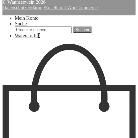
nach:
© Wannseewein 2026
Datenschutzerklärung
Erstellt mit WooCommerce
.
Mein Konto
Suche
Suchen
Suchen
nach:
Warenkorb
0