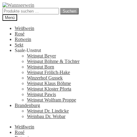
Zur
Zum
Navigation
Inhalt
Suchen
Suchen
springen
springen
nach:
Menü
Weißwein
Rosé
Rotwein
Sekt
Saale-Unstrut
Weingut Beyer
Weingut Böhme & Töchter
Weingut Born
Weingut Frölich-Hake
Winzerhof Gussek
Weingut Klaus Böhme
Weingut Kloster Pforta
Weingut Pawis
Weingut Wolfram Proppe
Brandenburg
Weingut Dr. Lindicke
Weinbau Dr. Wobar
Weißwein
Rosé